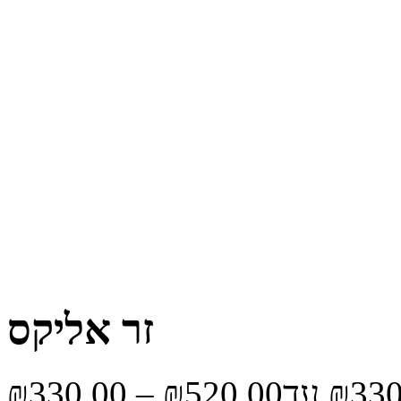
זר אליקס
₪
330.00
–
₪
520.00