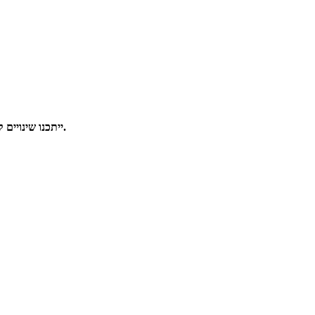
ייתכנו שינויים קלים בהרכב הפרחים בהתאם לעונתיות ולזמינות. במקרה של החלפה, הפרחים ייבחרו בקפידה וישמרו על הסגנון, הצבעוניות והאופי היוקרתי של הסידור.