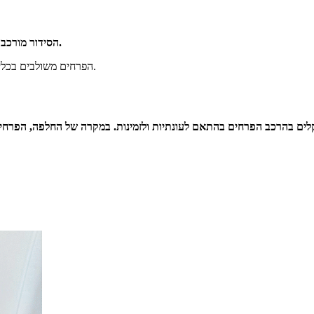
הסידור מורכב ממגוון פרחים בגווני ורוד ושמנת היוצרים מראה עשיר, רומנטי ומלא נוכחות.
הפרחים משולבים בכלי יוקרתי ומעוצב, ומעוטרים בסרטי סאטן המוסיפים טאצ' נקי וסטייל מוקפד.