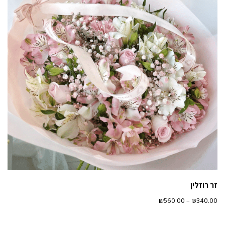
זר רוזלין
₪
560.00
–
₪
340.00