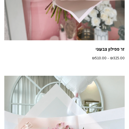
זר פפילון צבעוני
₪
510.00
–
₪
325.00