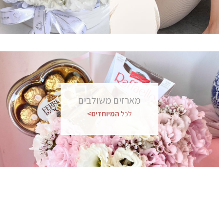
מארזים
משולבים
לכל
המיוחדים>