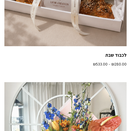
לכבוד שבת
₪
533.00
–
₪
280.00