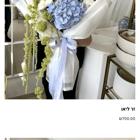
זר ליאו
₪
700.00