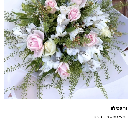
זר פפילון
₪
510.00
–
₪
325.00