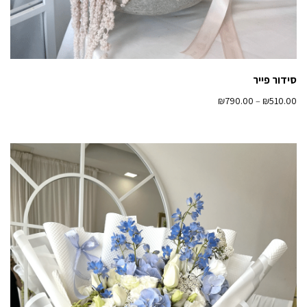
סידור פייר
₪
790.00
–
₪
510.00