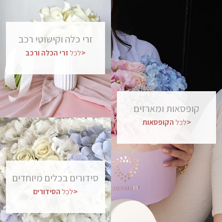
זרי
כלה
וקישוטי
רכב
ורכב>
לכל
זרי
הכלה
קופסאות
ומארזים
הקופסאות>
לכל
סידורים
בכלים
מיוחדים
הסידורים>
לכל