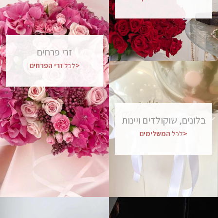
זרי
פרחים
הפרחים>
לכל
זרי
בלונים,
שוקולדים
ויינות
המשלימים>
לכל