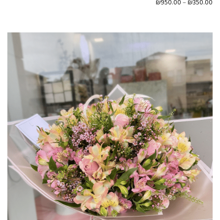
₪
950.00
–
₪
350.00