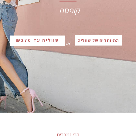
קופסת פרחים קטנה וזולה... אבל
עם סטייל
שווליה עד ₪270
המיוחדים של שווליה
או
הכי נמכרים