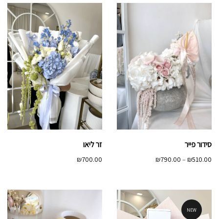
עד
עד
סידור פייר
זר ליאו
טווח
₪
700.00
₪
790.00
–
₪
510.00
מחירים:
עד
NEW