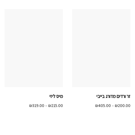
עד
זר ורדים מדורג בייבי
מיס ליזי
טווח
טווח
₪
319.00
–
₪
215.00
₪
405.00
–
₪
200.00
מחירים:
מחירים:
עד
עד