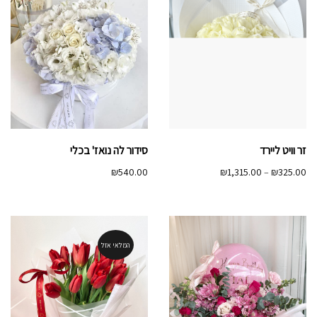
זר וויט ליירד
סידור לה נואז' בכלי
טווח
₪
540.00
₪
1,315.00
–
₪
325.00
מחירים:
עד
המלאי אזל