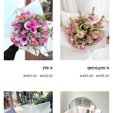
זר פינק פרפיום
זר סלין
טווח
טווח
₪
460.00
–
₪
310.00
₪
485.00
–
₪
295.00
מחירים:
מחירים:
עד
עד