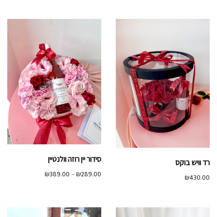
עד
סידור יין רוזה וולנטיין
רד וויש בוקס
טווח
₪
389.00
–
₪
289.00
₪
430.00
מחירים:
עד