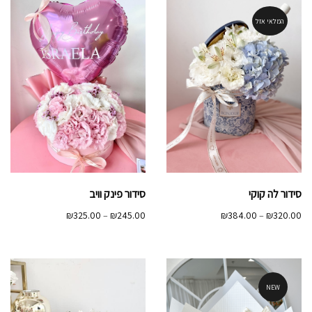
המלאי אזל
סידור לה קוקי
סידור פינק וויב
טווח
טווח
₪
325.00
–
₪
245.00
₪
384.00
–
₪
320.00
מחירים:
מחירים:
עד
עד
NEW