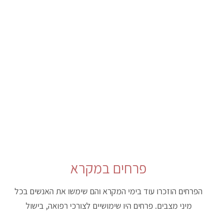
לכבוד שבת
טווח
₪
533.00
–
₪
280.00
מחירים:
עד
פרחים במקרא
הפרחים הוזכרו עוד בימי המקרא והם שימשו את האנשים בכל
מיני מצבים. פרחים היו שימושיים לצורכי רפואה, בישול