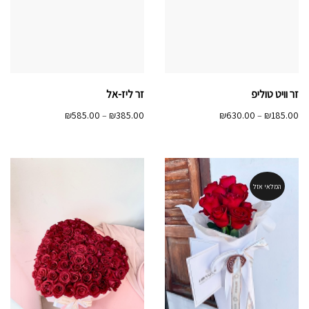
זר וויט טוליפ
זר ליז-אל
טווח
טווח
₪
585.00
–
₪
385.00
₪
630.00
–
₪
185.00
מחירים:
מחירים:
עד
עד
המלאי אזל