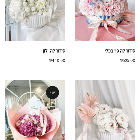
סידור לה פיי בכלי
סידור לה- לון
₪
440.00
₪
525.00
NEW