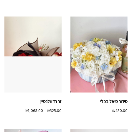
מחירים:
מחירים:
עד
עד
סידור סיאל בכלי
זר רד וולנטיין
טווח
₪
1,065.00
–
₪
325.00
₪
450.00
מחירים:
עד