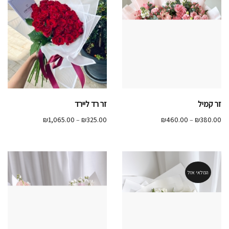
זר קמיל
זר רד ליירד
טווח
טווח
₪
1,065.00
–
₪
325.00
₪
460.00
–
₪
380.00
מחירים:
מחירים:
עד
עד
המלאי אזל