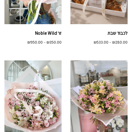
לכבוד שבת
זר Noble Wild
טווח
טווח
₪
950.00
–
₪
350.00
₪
533.00
–
₪
280.00
מחירים:
מחירים:
עד
עד