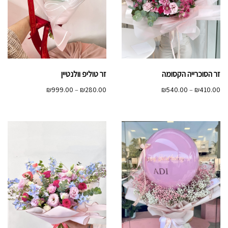
זר הסוכרייה הקסומה
זר טוליפ וולנטיין
טווח
טווח
₪
999.00
–
₪
280.00
₪
540.00
–
₪
410.00
מחירים:
מחירים:
עד
עד