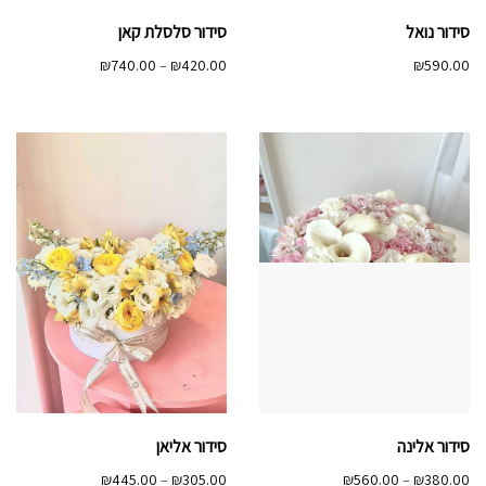
סידור נואל
סידור סלסלת קאן
טווח
₪
740.00
–
₪
420.00
₪
590.00
מחירים:
עד
סידור אלינה
סידור אליאן
טווח
טווח
₪
445.00
–
₪
305.00
₪
560.00
–
₪
380.00