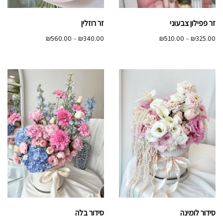
זר פפילון צבעוני
זר רוזלין
טווח
טווח
₪
560.00
–
₪
340.00
₪
510.00
–
₪
325.00
מחירים:
מחירים:
עד
עד
סידור לומינה
סידור בלה