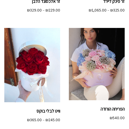
זר פינק ליירד
זר אלכסונד הלבן
טווח
טווח
₪
329.00
–
₪
229.00
₪
1,065.00
–
₪
325.00
מחירים:
מחירים:
עד
עד
הפריחה הורודה
וויט לבלי בוקס
₪
540.00
טווח
₪
365.00
–
₪
245.00
מחירים: