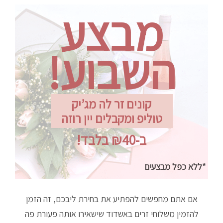
מבצע
השבוע!
קונים זר לה מג’יק
טוליפ ומקבלים יין רוזה
ב-₪40 בלבד!
*ללא כפל מבצעים
אם אתם מחפשים להפתיע את בחירת ליבכם, זה הזמן
להזמין משלוחי זרים באשדוד שישאירו אותה פעורת פה