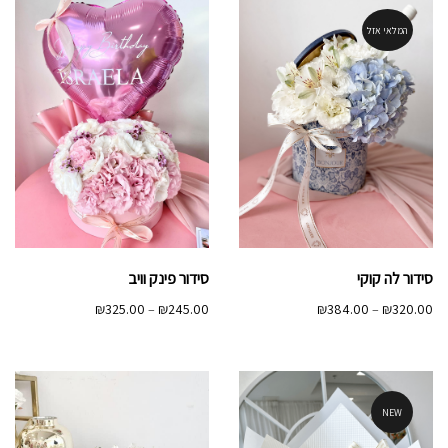
המלאי אזל
סידור לה קוקי
סידור פינק וויב
טווח
טווח
₪
325.00
–
₪
245.00
₪
384.00
–
₪
320.00
מחירים:
מחירים:
עד
עד
NEW