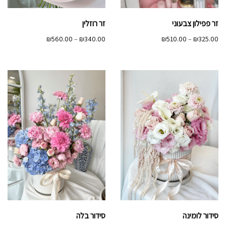
זר פפילון צבעוני
זר רוזלין
טווח
טווח
₪
560.00
–
₪
340.00
₪
510.00
–
₪
325.00
מחירים:
מחירים:
עד
עד
סידור לומינה
סידור בלה