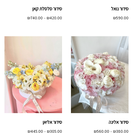
סידור נואל
סידור סלסלת קאן
טווח
₪
740.00
–
₪
420.00
₪
590.00
מחירים:
עד
סידור אלינה
סידור אליאן
טווח
טווח
₪
445.00
–
₪
305.00
₪
560.00
–
₪
380.00