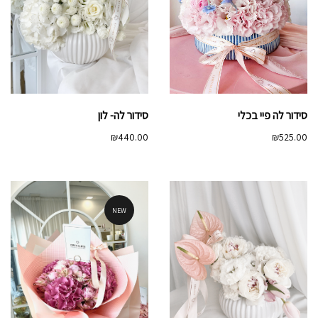
סידור לה פיי בכלי
סידור לה- לון
₪
440.00
₪
525.00
NEW