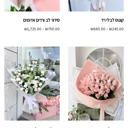
קונוס לבלי רד
סידור לב ורדים אדומים
טווח
טווח
₪
1,725.00
–
₪
750.00
₪
665.00
–
₪
245.00
מחירים:
מחירים:
עד
עד