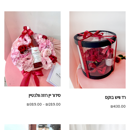
עד
סידור יין רוזה וולנטיין
רד וויש בוקס
טווח
₪
389.00
–
₪
289.00
₪
430.00
מחירים:
עד