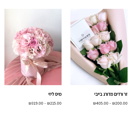
עד
זר ורדים מדורג בייבי
מיס ליזי
טווח
טווח
₪
319.00
–
₪
215.00
₪
405.00
–
₪
200.00
מחירים:
מחירים:
עד
עד