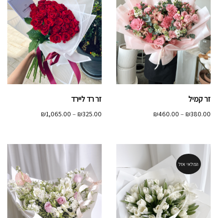
זר קמיל
זר רד ליירד
טווח
טווח
₪
1,065.00
–
₪
325.00
₪
460.00
–
₪
380.00
מחירים:
מחירים:
עד
עד
המלאי אזל