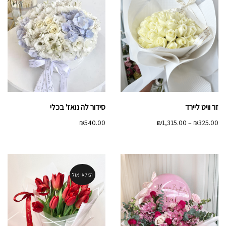
זר וויט ליירד
סידור לה נואז' בכלי
טווח
₪
540.00
₪
1,315.00
–
₪
325.00
מחירים:
עד
המלאי אזל