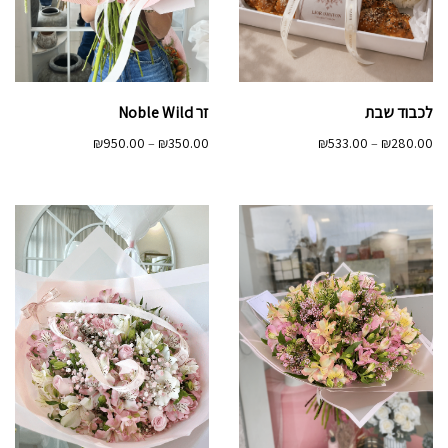
לכבוד שבת
זר Noble Wild
טווח
טווח
₪
950.00
–
₪
350.00
₪
533.00
–
₪
280.00
מחירים:
מחירים:
עד
עד