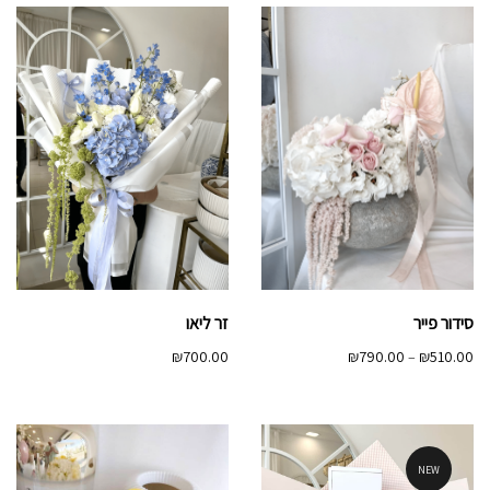
עד
עד
סידור פייר
זר ליאו
טווח
₪
700.00
₪
790.00
–
₪
510.00
מחירים:
עד
NEW