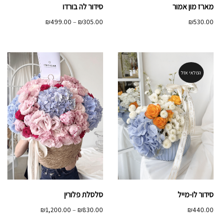
מארז מון אמור
סידור לה בורדו
טווח
₪
499.00
–
₪
305.00
₪
530.00
מחירים:
עד
המלאי אזל
סידור לו-מייל
סלסלת פלורין
טווח
₪
1,200.00
–
₪
830.00
₪
440.00
מחירים: