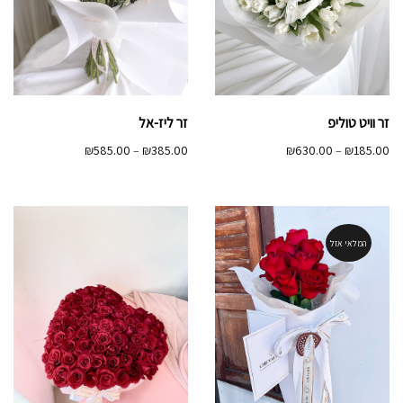
זר וויט טוליפ
זר ליז-אל
טווח
טווח
₪
585.00
–
₪
385.00
₪
630.00
–
₪
185.00
מחירים:
מחירים:
עד
עד
המלאי אזל