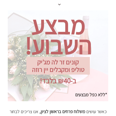
מבצע
השבוע!
קונים זר לה מג’יק
טוליפ ומקבלים יין רוזה
ב-₪40 בלבד!
*ללא כפל מבצעים
כאשר עושים
משלוח פרחים בראשון לציון
,
אנו צריכים לבחור