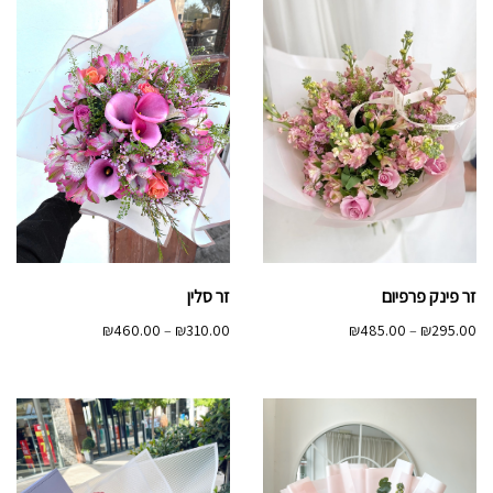
זר פינק פרפיום
זר סלין
טווח
טווח
₪
460.00
–
₪
310.00
₪
485.00
–
₪
295.00
מחירים:
מחירים:
עד
עד