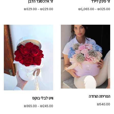
זר פינק ליירד
זר אלכסונד הלבן
טווח
טווח
₪
329.00
–
₪
229.00
₪
1,065.00
–
₪
325.00
מחירים:
מחירים:
עד
עד
הפריחה הורודה
וויט לבלי בוקס
₪
540.00
טווח
₪
365.00
–
₪
245.00
מחירים: