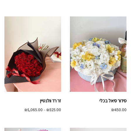
מחירים:
מחירים:
עד
עד
סידור סיאל בכלי
זר רד וולנטיין
טווח
₪
1,065.00
–
₪
325.00
₪
450.00
מחירים:
עד