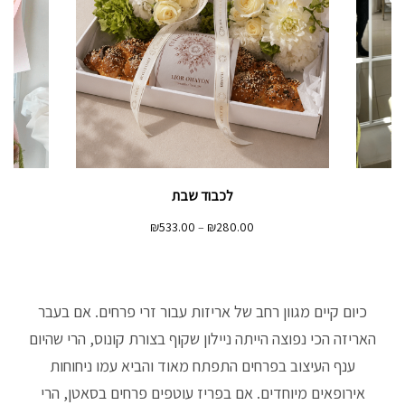
זר Noble Wild
טווח
₪
950.00
–
₪
350.00
ם:
מחירים:
עד
כיום קיים מגוון רחב של אריזות עבור זרי פרחים. אם בעבר
האריזה הכי נפוצה הייתה ניילון שקוף בצורת קונוס, הרי שהיום
ענף העיצוב בפרחים התפתח מאוד והביא עמו ניחוחות
אירופאים מיוחדים. אם בפריז עוטפים פרחים בסאטן, הרי