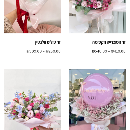
זר הסוכרייה הקסומה
זר טוליפ וולנטיין
טווח
טווח
₪
999.00
–
₪
280.00
₪
540.00
–
₪
410.00
מחירים:
מחירים:
עד
עד