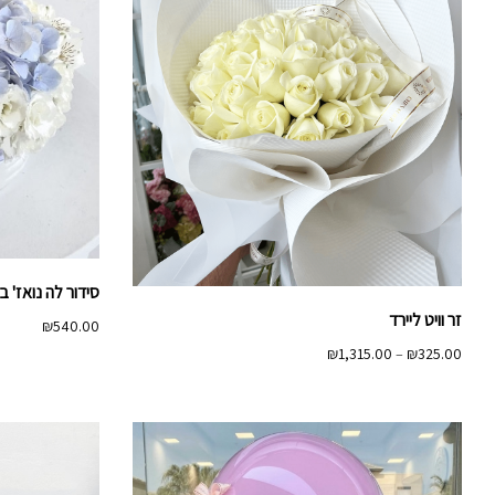
סידור לה נואז' ב
זר וויט ליירד
₪
540.00
טווח
₪
1,315.00
–
₪
325.00
מחירים:
עד