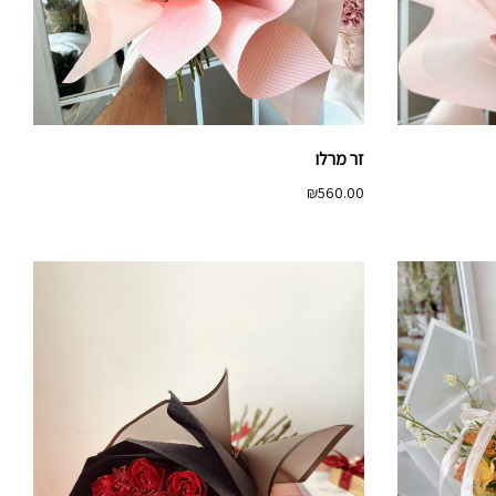
זר מרלו
₪
560.00