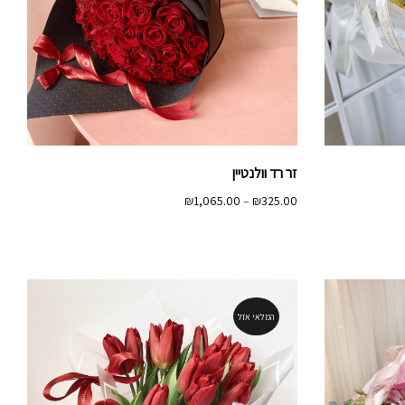
זר רד וולנטיין
טווח
₪
1,065.00
–
₪
325.00
מחירים:
עד
המלאי אזל