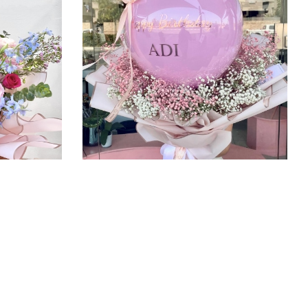
זר סוכריה גיבסנית
זר עדן
טווח
0.00
–
₪
290.00
₪
330.00
–
₪
290.00
מחירים:
עד