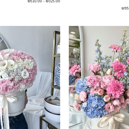
טווח
₪
510.00
–
₪
325.00
מחירים:
טווח
₪
95
מחירים:
עד
עד