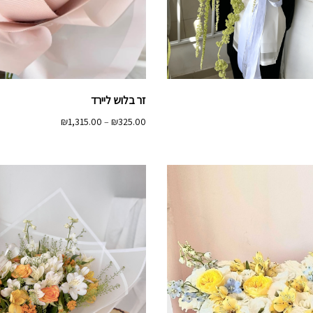
זר בלוש ליירד
טווח
₪
1,315.00
–
₪
325.00
מחירים:
עד