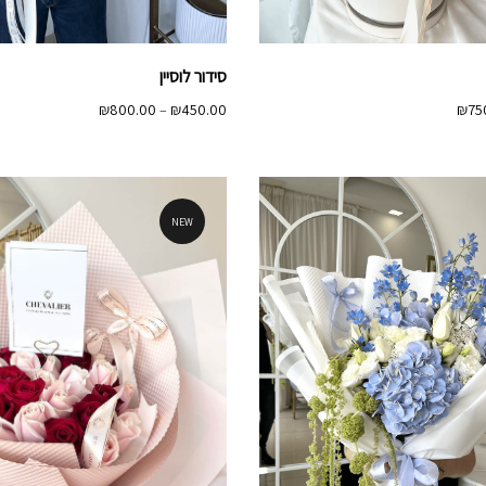
סידור לוסיין
טווח
טווח
₪
800.00
–
₪
450.00
₪
75
מחירים:
מחירים:
עד
עד
NEW