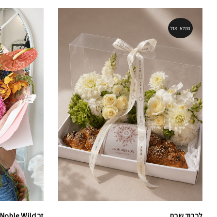
המלאי אזל
לכבוד שבת
זר Noble Wild