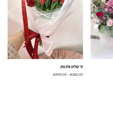
זר טוליפ וולנטיין
טווח
₪
999.00
–
₪
280.00
מחירים:
עד