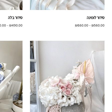
סידור לומינה
סידור בלה
טווח
0.00
–
₪
490.00
₪
860.00
–
₪
560.00
מחירים:
עד