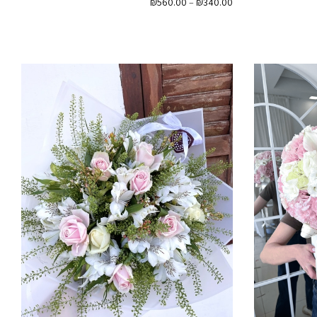
טווח
₪
560.00
–
₪
340.00
מחירים:
עד