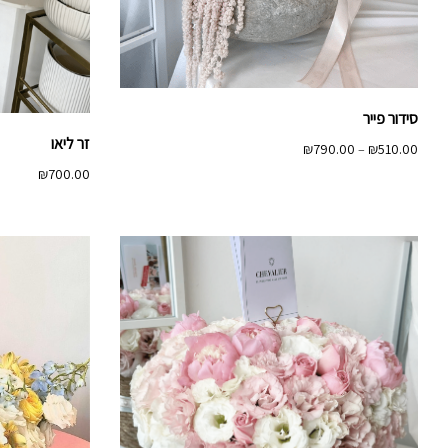
סידור פייר
זר ליאו
טווח
₪
790.00
–
₪
510.00
מחירים:
₪
700.00
עד