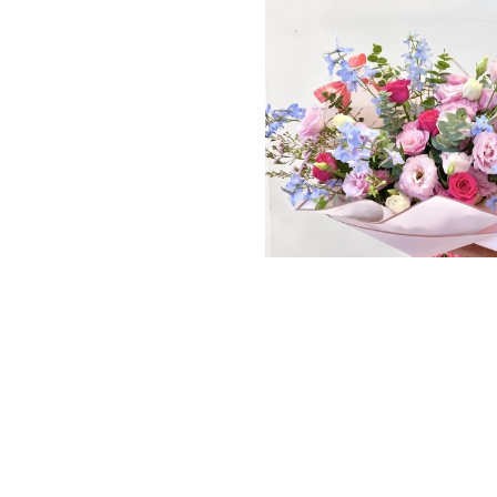
סלסלת פלורין
טווח
₪
45
מחירים:
טווח
₪
1,200.00
–
₪
830.00
מחירים:
עד