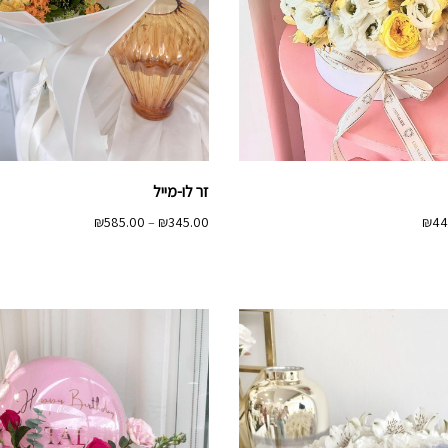
זר לו-מייל
טווח
טווח
₪
585.00
–
₪
345.00
₪
44
מחירים:
מחירים:
עד
עד