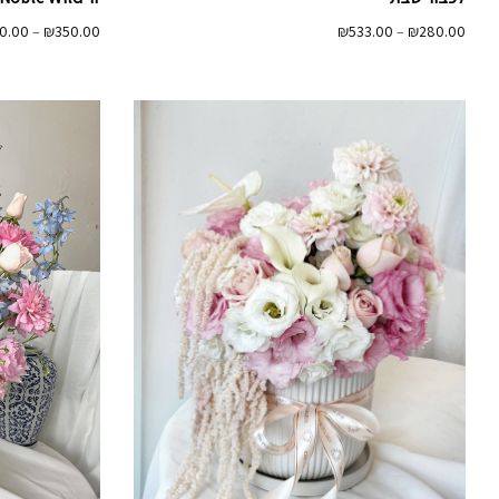
טווח
₪
533.00
–
₪
280.00
0.00
–
₪
350.00
מחירים:
עד