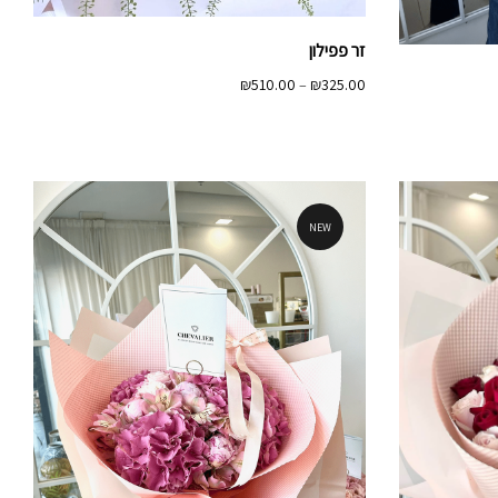
זר פפילון
טווח
₪
510.00
–
₪
325.00
מחירים:
עד
NEW