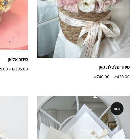
סידור אליאן
סידור סלסלת קאן
5.00
–
₪
305.00
טווח
₪
740.00
–
₪
420.00
מחירים:
עד
NEW