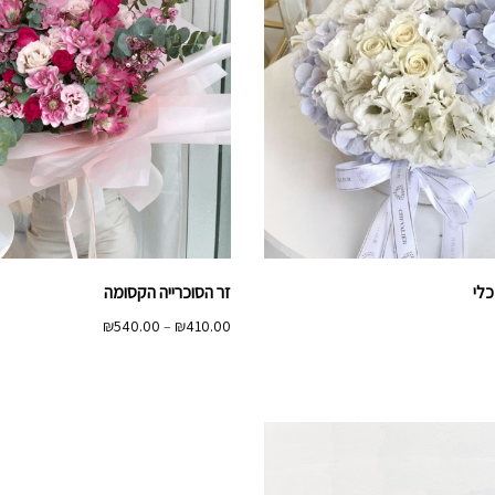
כלי
זר הסוכרייה הקסומה
טווח
₪
540.00
–
₪
410.00
מחירים:
עד