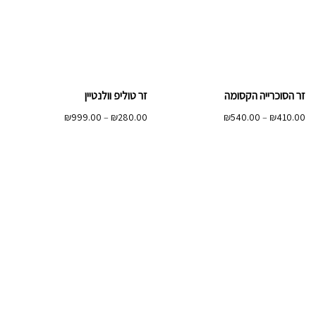
זר הסוכרייה הקסומה
זר טוליפ וולנטיין
טווח
טווח
₪
999.00
–
₪
280.00
₪
540.00
–
₪
410.00
מחירים:
מחירים:
עד
עד