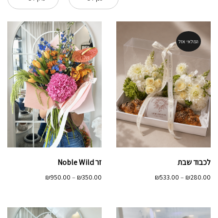
המלאי אזל
לכבוד שבת
זר Noble Wild
טווח
טווח
₪
533.00
–
₪
280.00
₪
950.00
–
₪
350.00
מחירים:
מחירים:
עד
עד