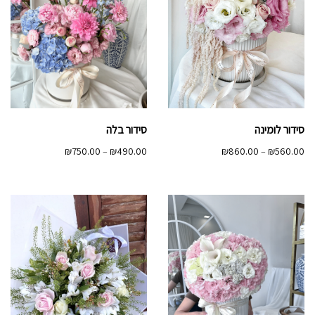
סידור לומינה
סידור בלה
טווח
טווח
₪
750.00
–
₪
490.00
₪
860.00
–
₪
560.00
מחירים:
מחירים:
עד
עד