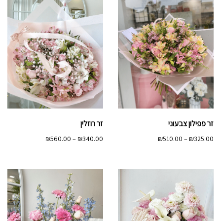
זר פפילון צבעוני
זר רוזלין
טווח
טווח
₪
560.00
–
₪
340.00
₪
510.00
–
₪
325.00
מחירים:
מחירים:
עד
עד