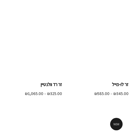
עד
זר לו-מייל
זר רד וולנטיין
טווח
טווח
₪
1,065.00
–
₪
325.00
₪
585.00
–
₪
345.00
מחירים:
מחירים:
עד
עד
NEW