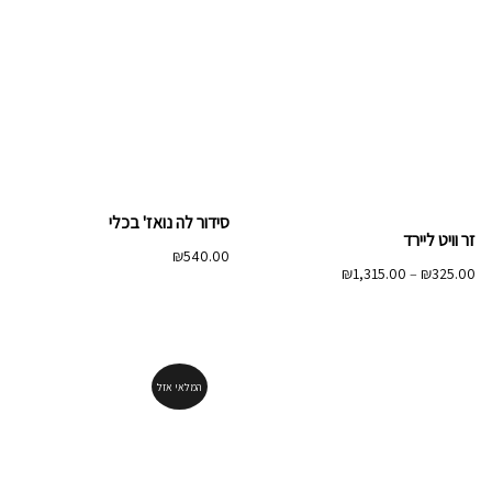
סידור לה נואז' בכלי
זר וויט ליירד
₪
540.00
טווח
₪
1,315.00
–
₪
325.00
מחירים:
עד
המלאי אזל