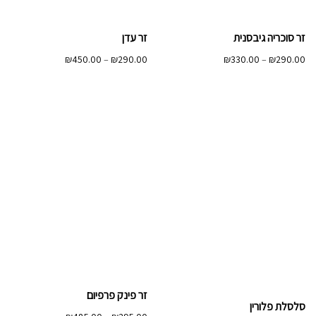
זר סוכריה גיבסנית
זר עדן
טווח
טווח
₪
450.00
–
₪
290.00
₪
330.00
–
₪
290.00
מחירים:
מחירים:
עד
עד
זר פינק פרפיום
סלסלת פלורין