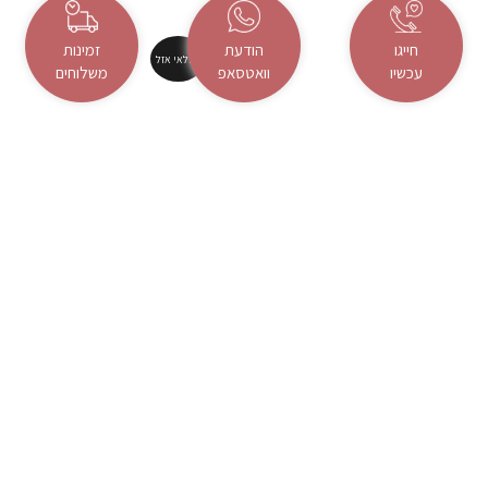
עד
חייגו
הודעת
זמינות
המלאי אזל
עכשיו
וואטסאפ
משלוחים
זר רד ליירד
זר וויט טוליפ
טווח
טווח
₪
630.00
–
₪
185.00
₪
1,065.00
–
₪
325.00
מחירים:
מחירים:
עד
עד
המלאי אזל