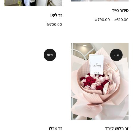
סידור פייר
זר ליאו
טווח
₪
790.00
–
₪
510.00
₪
700.00
מחירים:
עד
NEW
NEW
זר מרלו
זר בלוש ליירד