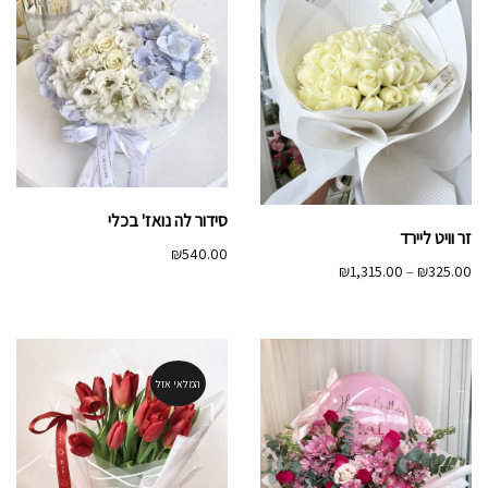
סידור לה נואז' בכלי
זר וויט ליירד
₪
540.00
טווח
₪
1,315.00
–
₪
325.00
מחירים:
עד
המלאי אזל