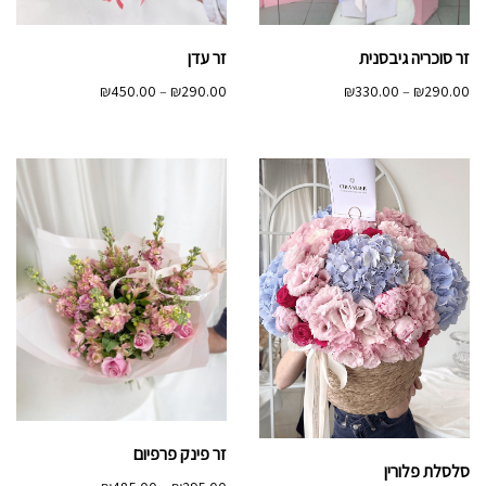
זר סוכריה גיבסנית
זר עדן
טווח
טווח
₪
450.00
–
₪
290.00
₪
330.00
–
₪
290.00
מחירים:
מחירים:
עד
עד
זר פינק פרפיום
סלסלת פלורין