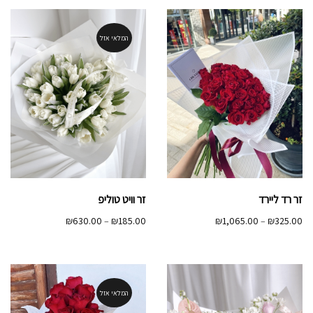
עד
המלאי אזל
זר רד ליירד
זר וויט טוליפ
טווח
טווח
₪
630.00
–
₪
185.00
₪
1,065.00
–
₪
325.00
מחירים:
מחירים:
עד
עד
המלאי אזל