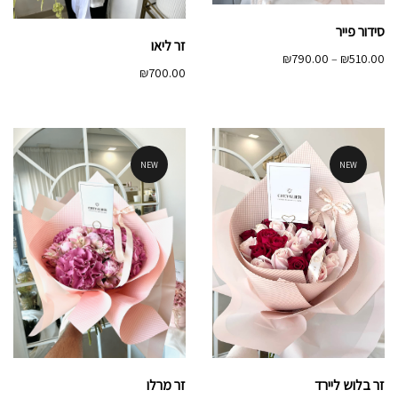
סידור פייר
זר ליאו
טווח
₪
790.00
–
₪
510.00
₪
700.00
מחירים:
עד
NEW
NEW
זר מרלו
זר בלוש ליירד