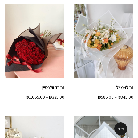
עד
זר לו-מייל
זר רד וולנטיין
טווח
טווח
₪
1,065.00
–
₪
325.00
₪
585.00
–
₪
345.00
מחירים:
מחירים:
עד
עד
NEW