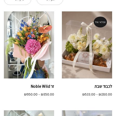
המלאי אזל
לכבוד שבת
זר Noble Wild
טווח
טווח
₪
533.00
–
₪
280.00
₪
950.00
–
₪
350.00
מחירים:
מחירים:
עד
עד