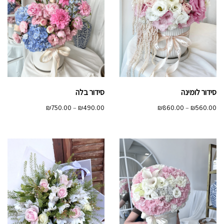
סידור לומינה
סידור בלה
טווח
טווח
₪
750.00
–
₪
490.00
₪
860.00
–
₪
560.00
מחירים:
מחירים:
עד
עד