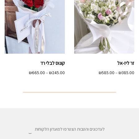
זר ליז-אל
קונוס לבלי רד
טווח
טווח
₪
665.00
–
₪
245.00
₪
585.00
–
₪
385.00
מחירים:
מחירים:
עד
עד
לעדכונים והטבות הצטרפו למועדון הלקוחות