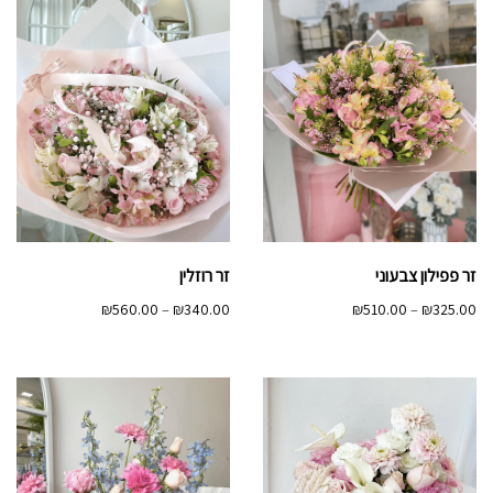
זר פפילון צבעוני
זר רוזלין
טווח
טווח
₪
560.00
–
₪
340.00
₪
510.00
–
₪
325.00
מחירים:
מחירים:
עד
עד