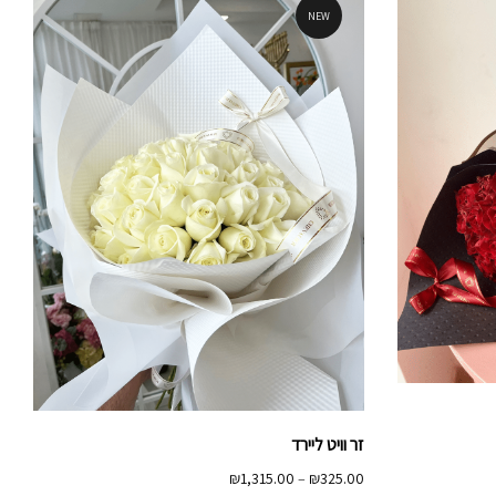
NEW
זר וויט ליירד
טווח
₪
1,315.00
–
₪
325.00