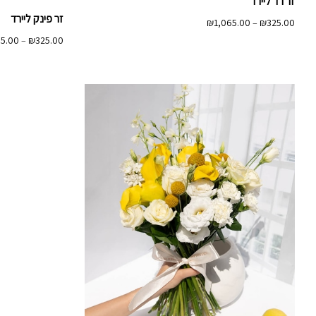
זר רד ליירד
זר פינק ליירד
טווח
₪
1,065.00
–
₪
325.00
מחירים:
65.00
–
₪
325.00
עד