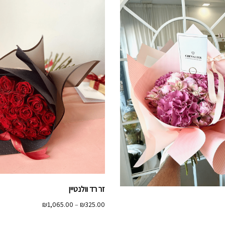
זר רד וולנטיין
טווח
₪
1,065.00
–
₪
325.00
מחירים: