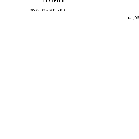
זר גרינבל רד
טווח
₪
535.00
–
₪
195.00
מחירים:
טווח
₪
1,0
מחירים:
עד
עד