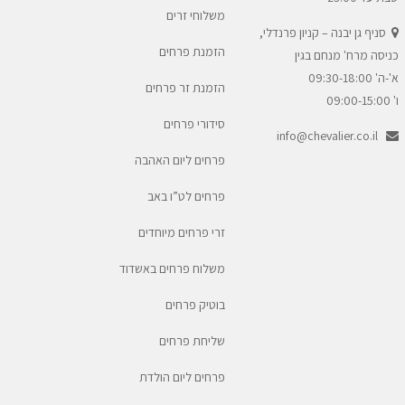
משלוחי זרים
סניף גן יבנה – קניון פרנדלי,
הזמנת פרחים
כניסה מרח' מנחם בגין
א'-ה' 09:30-18:00
הזמנת זר פרחים
ו' 09:00-15:00
סידורי פרחים
info@chevalier.co.il
פרחים ליום האהבה
פרחים לט”ו באב
זרי פרחים מיוחדים
משלוח פרחים באשדוד
בוטיק פרחים
שליחת פרחים
פרחים ליום הולדת