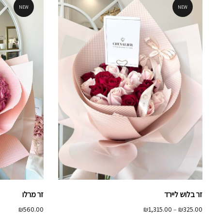
NEW
NEW
זר מרלו
זר בלוש ליירד
טווח
₪
560.00
₪
1,315.00
–
₪
325.00