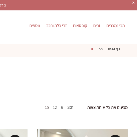
X
מרגש
הכי נמכרים
זרים
קופסאות
זרי כלה ורכב
נוספים
דף הבית
>>
זר
מציגים את כל ⁦9⁩ התוצאות
הצג
6
12
15