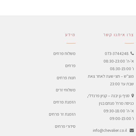
צרו איתנו קשר
מידע
073-3744248
משלוח פרחים
א'-ה' 08:30-23:00
פרחים
ו' 08:30-15:00
מוצ"ש – חצי שעה לאחר צאת
חנות פרחים
שבת עד 23:00
משלוחי זרים
סניף גן יבנה – קניון פרנדלי,
הזמנת פרחים
כניסה מרח' מנחם בגין
א'-ה' 09:30-18:00
הזמנת זר פרחים
ו' 09:00-15:00
סידורי פרחים
info@chevalier.co.il