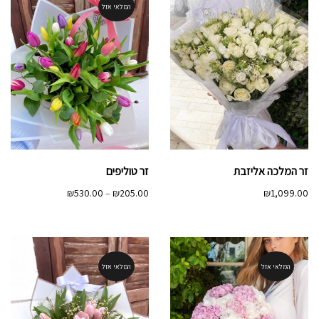
המלאי אזל
זר המלכה אליזבת
זר טוליפים
טווח
₪
530.00
–
₪
205.00
₪
1,099.00
מחירים:
עד
המלאי אזל
המלאי אזל