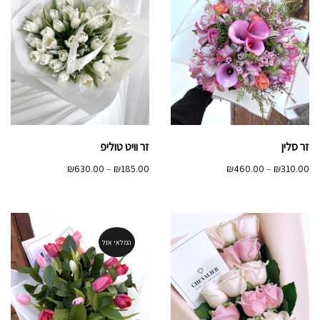
זר סלין
זר וויט טוליפ
טווח
טווח
₪
630.00
–
₪
185.00
₪
460.00
–
₪
310.00
מחירים:
מחירים:
עד
עד
המלאי אזל