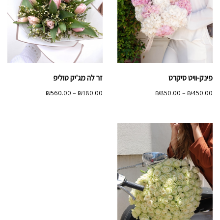
פינק-וויט סיקרט
זר לה מג'יק טוליפ
טווח
טווח
₪
560.00
–
₪
180.00
₪
850.00
–
₪
450.00
מחירים:
מחירים:
עד
עד