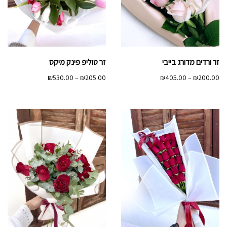
זר ורדים מדורג בייבי
זר טוליפ פינק מיקס
טווח
טווח
₪
530.00
–
₪
205.00
₪
405.00
–
₪
200.00
מחירים:
מחירים:
עד
עד