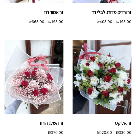
זר ורדים מדורג לבלי רד
זר אמור רוז
טווח
טווח
₪
665.00
–
₪
195.00
₪
405.00
–
₪
195.00
מחירים:
מחירים:
עד
עד
זר אליקס
זר השלג הורוד
טווח
₪
370.00
₪
520.00
–
₪
330.00