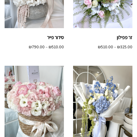
זר פפילון
סידור פייר
טווח
טווח
₪
790.00
–
₪
510.00
₪
510.00
–
₪
325.00
מחירים:
מחירים:
עד
עד