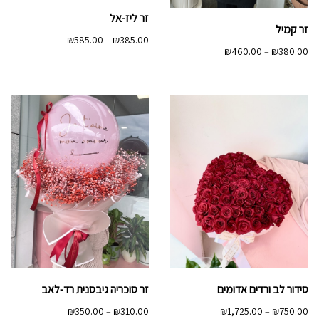
זר ליז-אל
זר קמיל
טווח
₪
585.00
–
₪
385.00
טווח
₪
460.00
–
₪
380.00
מחירים:
מחירים:
עד
עד
סידור לב ורדים אדומים
זר סוכריה גיבסנית רד-לאב
טווח
טווח
₪
350.00
–
₪
310.00
₪
1,725.00
–
₪
750.00