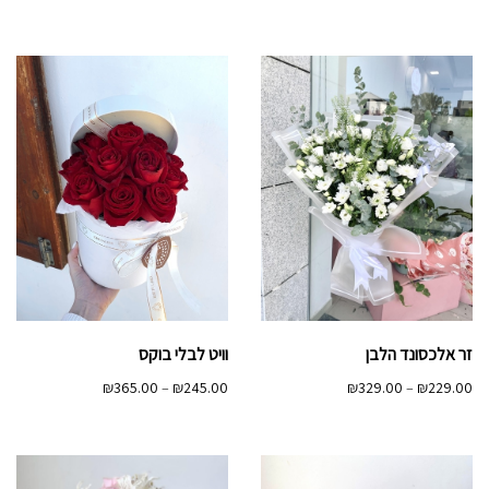
מחירים:
מחירים:
עד
עד
זר אלכסונד הלבן
וויט לבלי בוקס
טווח
טווח
₪
365.00
–
₪
245.00
₪
329.00
–
₪
229.00
מחירים:
מחירים:
עד
עד