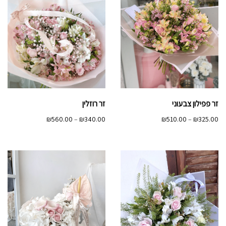
זר פפילון צבעוני
זר רוזלין
טווח
טווח
₪
560.00
–
₪
340.00
₪
510.00
–
₪
325.00
מחירים:
מחירים:
עד
עד