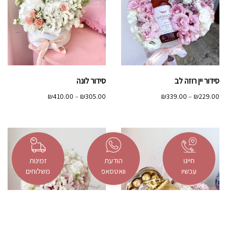
סידור יין רוזה לב
סידור לונה
טווח
טווח
₪
410.00
–
₪
305.00
₪
339.00
–
₪
229.00
מחירים:
מחירים:
עד
עד
חייגו
הודעת
זמינות
עכשיו
וואטסאפ
משלוחים