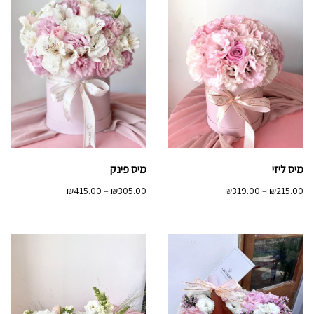
מיס ליזי
מיס פינק
טווח
טווח
₪
415.00
–
₪
305.00
₪
319.00
–
₪
215.00
מחירים:
מחירים:
עד
עד