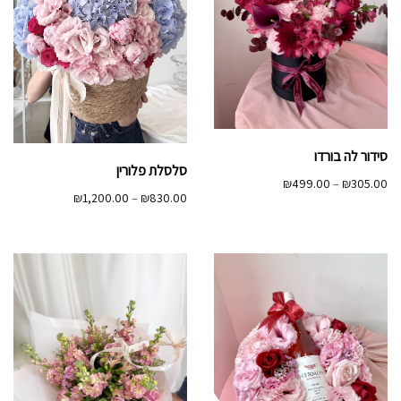
סידור לה בורדו
סלסלת פלורין
טווח
₪
499.00
–
₪
305.00
טווח
₪
1,200.00
–
₪
830.00
מחירים:
מחירים:
עד
עד