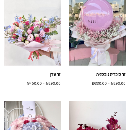
זר סוכריה גיבסנית
זר עדן
טווח
טווח
₪
450.00
–
₪
290.00
₪
330.00
–
₪
290.00
מחירים:
מחירים:
עד
עד