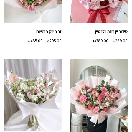
סידור יין רוזה וולנטיין
זר פינק פרפיום
טווח
טווח
₪
485.00
–
₪
295.00
₪
389.00
–
₪
289.00
מחירים:
מחירים:
עד
עד