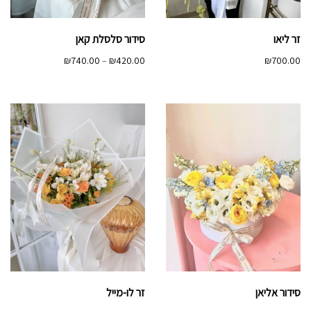
סידור סלסלת קאן
זר ליאו
טווח
₪
740.00
–
₪
420.00
₪
700.00
מחירים:
עד
סידור אליאן
זר לו-מייל