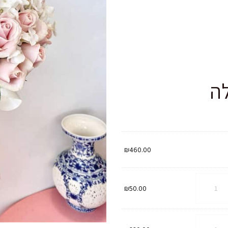
ה
₪
460.00
ת
₪
50.00
רת
ת
שבינה