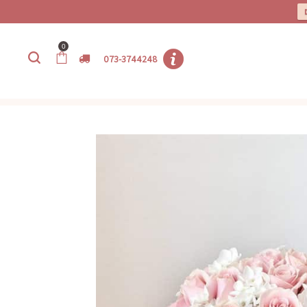
0
073-3744248