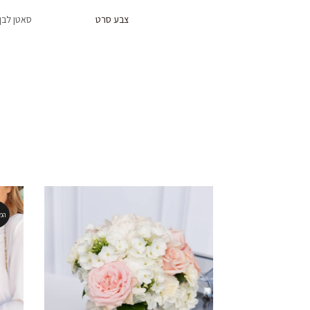
צבע סרט
סאטן לבן
המ