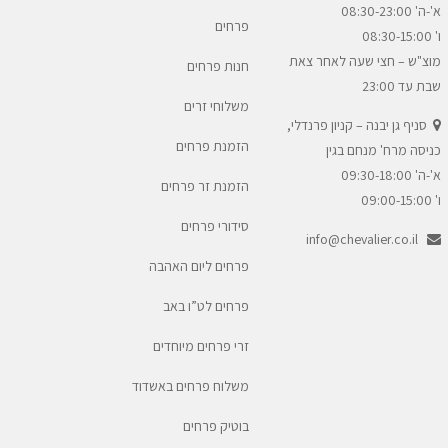
א'-ה' 08:30-23:00
פרחים
ו' 08:30-15:00
מוצ"ש – חצי שעה לאחר צאת
חנות פרחים
שבת עד 23:00
משלוחי זרים
סניף גן יבנה – קניון פרנדלי,
הזמנת פרחים
כניסה מרח' מנחם בגין
א'-ה' 09:30-18:00
הזמנת זר פרחים
ו' 09:00-15:00
סידורי פרחים
info@chevalier.co.il
פרחים ליום האהבה
פרחים לט”ו באב
זרי פרחים מיוחדים
משלוח פרחים באשדוד
בוטיק פרחים