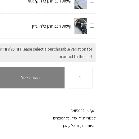
קישוט
קישוט רכב חתן כלה קלאסי
של
רכב
קיש
חתן
רכב
כמו
כלה
חתן
קישוט
קישוט רכב חתן כלה עדין
של
קלאסי
כלה
רכב
קיש
קלא
חתן
רכב
כלה
Please select a purchasable variation for
זר כלה ורדים
חתן
עדין
product to the cart.
כלה
עדין
כמות
של
הוספה לסל
זר
כלה
ורדים
בייבי
מק"ט:
CHE00021
ופלוקס
קטגוריות:
זרי כלה
,
כל המוצרים
תגיות:
ורד
,
זרי כלה
,
לבן