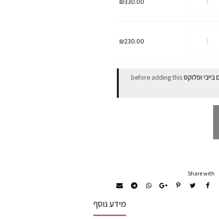
₪
330.00
וט
ת
₪
230.00
וט
סי
 בייבי ופלוקס
before adding this
Share with
מידע נוסף