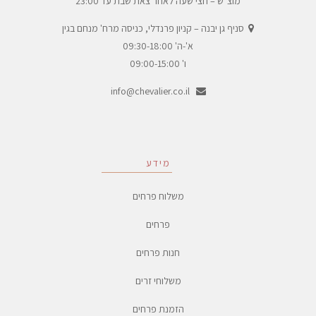
מוצ"ש – חצי שעה לאחר צאת שבת עד 23:00
סניף גן יבנה – קניון פרנדלי, כניסה מרח' מנחם בגין
א'-ה' 09:30-18:00
ו' 09:00-15:00
info@chevalier.co.il
מידע
משלוח פרחים
פרחים
חנות פרחים
משלוחי זרים
הזמנת פרחים