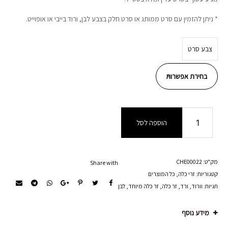
* ניתן להזמין עם סרט ממותג או סרט חלק בצבע לבן, ורוד בייבי או אופוייט.
צבע סרט
כמות
הוספה לסל
של
'זר
כלה
לואיז
מק"ט:
CHE00022
Share with
קטגוריות:
זרי כלה
,
כל המוצרים
תגיות:
וורוד
,
ורד
,
זר כלה
,
זר כלה מיוחד
,
לבן
מידע נוסף