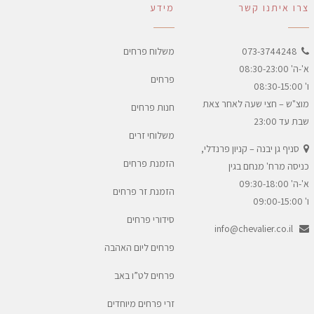
צרו איתנו קשר
מידע
073-3744248
משלוח פרחים
א'-ה' 08:30-23:00
פרחים
ו' 08:30-15:00
מוצ"ש – חצי שעה לאחר צאת
חנות פרחים
שבת עד 23:00
משלוחי זרים
סניף גן יבנה – קניון פרנדלי,
הזמנת פרחים
כניסה מרח' מנחם בגין
א'-ה' 09:30-18:00
הזמנת זר פרחים
ו' 09:00-15:00
סידורי פרחים
info@chevalier.co.il
פרחים ליום האהבה
פרחים לט”ו באב
זרי פרחים מיוחדים