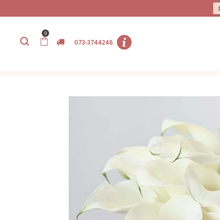
0
073-3744248