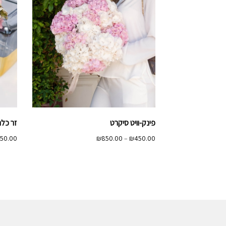
פינק-וויט סיקרט
זר כלה
טווח
50.00
₪
850.00
–
₪
450.00
מחירים:
עד