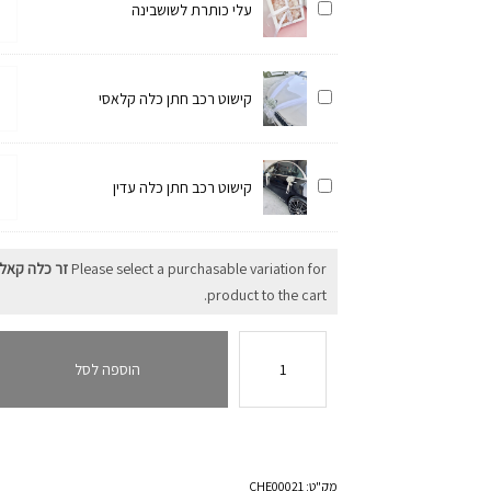
עגול
עלי
עלי כותרת לשושבינה
של
שווליה
כותרת
עלי
לשושבינה
כות
כמו
לשו
קישוט
קישוט רכב חתן כלה קלאסי
של
רכב
קיש
חתן
רכב
כמו
כלה
חתן
קישוט
קישוט רכב חתן כלה עדין
של
קלאסי
כלה
רכב
קיש
קלא
חתן
רכב
כלה
Please select a purchasable variation for
זר כלה קאלו
חתן
עדין
product to the cart.
כלה
עדין
כמות
של
הוספה לסל
זר
כלה
קאלות
עגול
מק"ט:
CHE00021