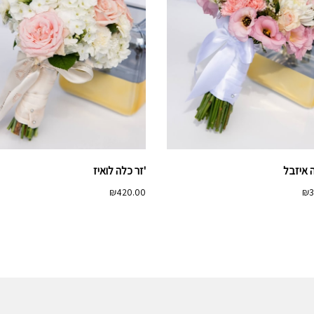
 איזבל
'זר כלה לואיז
₪
420.00
₪
3