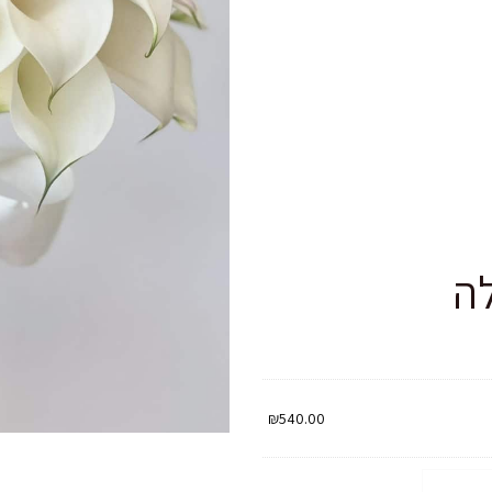
ה
₪
540.00
ת