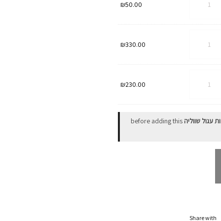
₪
50.00
רת
ת
שבינה
₪
330.00
וט
ת
₪
230.00
וט
סי
ת עגול שווליה
before adding this
Share with