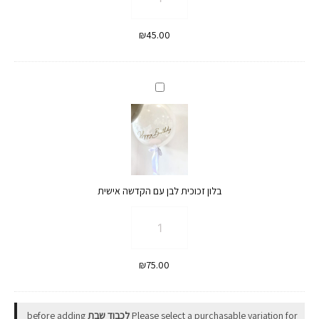
של
מארז
₪
45.00
Raffaello
קטן
בלון
זכוכית
לבן
עם
הקדשה
אישית
בלון זכוכית לבן עם הקדשה אישית
כמות
של
בלון
₪
75.00
זכוכית
לבן
עם
Please select a purchasable variation for
לכבוד שבת
before adding
הקדשה