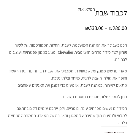
המלאי אזל
לכבוד שבת
טווח
₪
533.00
–
₪
280.00
מחירים:
עד
הכנו בשבילך את המתנה המושלמת לשבת, החלות המפורסמות של
ליאור
אוחיון
לצד סידור פרחים חגיגי מבית
Chevalier
, מגיע במגוון אפשרויות ועיצובים
לבחירה.
מארז מרשים מפנק ומלא באווירה, שמכניס את השבת הביתה מהרגע הראשון
והופך את שולחן השבת לחגיגי, מיוחד ובלתי נשכח.
מתאים לאירוח, כמתנה לשבת, או פשוט כדי לפנק את האנשים שאוהבים.
ניתן להוסיף חלות נוספות בתוספת תשלום.
הסידורים נעשים מפרחים עונתיים טריים, ולכן ייתכנו שינויים קלים בהתאם
למלאי ולזמינות-תוך שמירה על הסגנון והאווירה של המארז. התמונה להמחשה
בלבד.