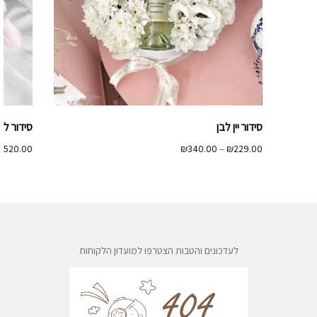
סידור יין לבן
סידור ליס
טווח
₪
520.00
₪
340.00
–
₪
229.00
מחירים:
עד
לעדכונים והטבות הצטרפו למועדון הלקוחות