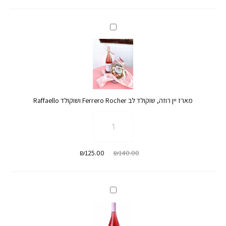
מחירים:
עד
מארז
יין
רוזה,
שוקולד
לב
Ferrero
מארז יין רוזה, שוקולד לב Ferrero Rocher ושוקולד Raffaello
Rocher
ושוקולד
כמות
Raffaello
של
מארז
המחיר
המחיר
₪
125.00
₪
140.00
יין
המקורי
הנוכחי
רוזה,
היה:
הוא:
שוקולד
₪125.00.
₪140.00.
לב
יין
Ferrero
רוזה
Rocher