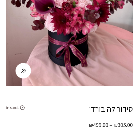
סידור לה בורדו
in stock
טווח
₪
499.00
–
₪
305.00
מחירים: