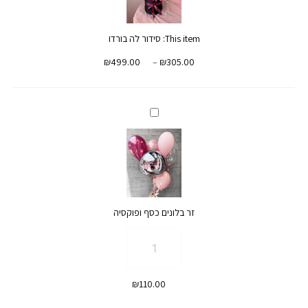
This item:
סידור לה בורדו
טווח
₪
499.00
–
₪
305.00
מחירים:
עד
זר
בלונים
כסף
ופוקסיה
זר בלונים כסף ופוקסיה
כמות
של
זר
₪
110.00
בלונים
כסף