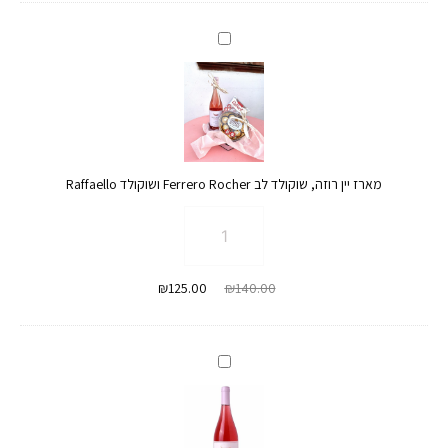
ופוקסיה
מארז
יין
רוזה,
שוקולד
לב
Ferrero
מארז יין רוזה, שוקולד לב Ferrero Rocher ושוקולד Raffaello
Rocher
ושוקולד
כמות
Raffaello
של
מארז
המחיר
המחיר
₪
125.00
₪
140.00
יין
המקורי
הנוכחי
רוזה,
היה:
הוא:
שוקולד
₪125.00.
₪140.00.
לב
יין
Ferrero
רוזה
Rocher
ושוקולד