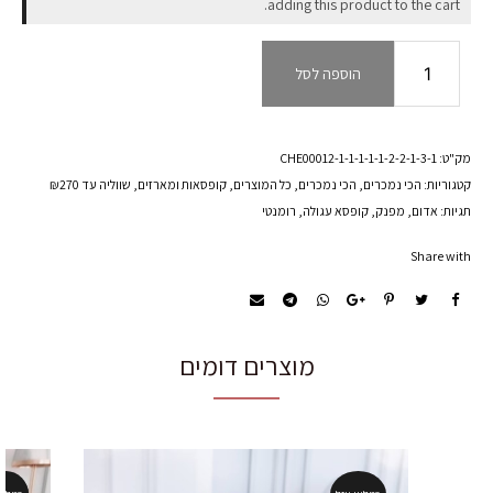
adding this product to the cart.
כמות
הוספה לסל
של
סידור
לה
בורדו
מק"ט:
CHE00012-1-1-1-1-1-2-2-1-3-1
קטגוריות:
הכי נמכרים
,
הכי נמכרים
,
כל המוצרים
,
קופסאות ומארזים
,
שווליה עד ₪270
תגיות:
אדום
,
מפנק
,
קופסא עגולה
,
רומנטי
Share with
מוצרים דומים