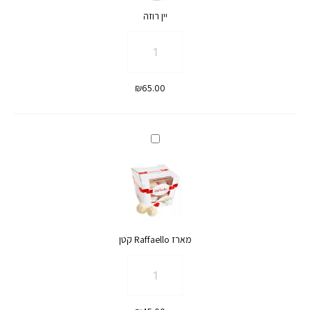
יין רוזה
כמות
של
יין
₪
65.00
רוזה
מארז
Raffaello
קטן
מארז Raffaello קטן
כמות
של
מארז