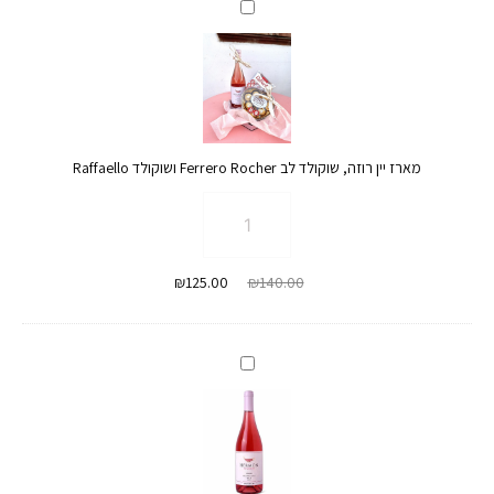
מארז
יין
רוזה,
שוקולד
לב
Ferrero
מארז יין רוזה, שוקולד לב Ferrero Rocher ושוקולד Raffaello
Rocher
ושוקולד
כמות
Raffaello
של
מארז
המחיר
המחיר
₪
125.00
₪
140.00
יין
המקורי
הנוכחי
רוזה,
היה:
הוא:
שוקולד
₪125.00.
₪140.00.
לב
יין
Ferrero
רוזה
Rocher
ושוקולד
Raffaello