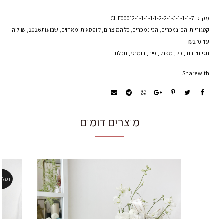
נואל
מק"ט:
CHE00012-1-1-1-1-1-2-2-1-3-1-1-1-7
קטגוריות:
הכי נמכרים
,
הכי נמכרים
,
כל המוצרים
,
קופסאות ומארזים
,
שבועות 2026
,
שווליה
עד ₪270
תגיות:
ורוד
,
כלי
,
מפנק
,
פיה
,
רומנטי
,
תכלת
Share with
מוצרים דומים
המלאי