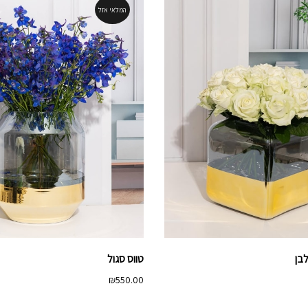
המלאי אזל
בן
טווס סגול
₪
550.00