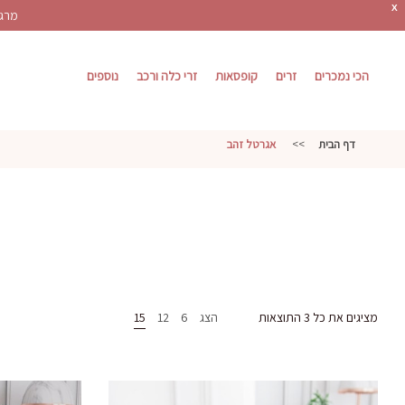
X
מרגש
הכי נמכרים
זרים
קופסאות
זרי כלה ורכב
נוספים
דף הבית
>>
אגרטל זהב
ממוין
מציגים את כל ⁦3⁩ התוצאות
הצג
6
12
15
לפי
הפריט
העדכני
ביותר