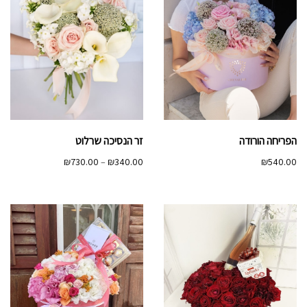
הפריחה הורודה
זר הנסיכה שרלוט
טווח
₪
730.00
–
₪
340.00
₪
540.00
מחירים:
עד