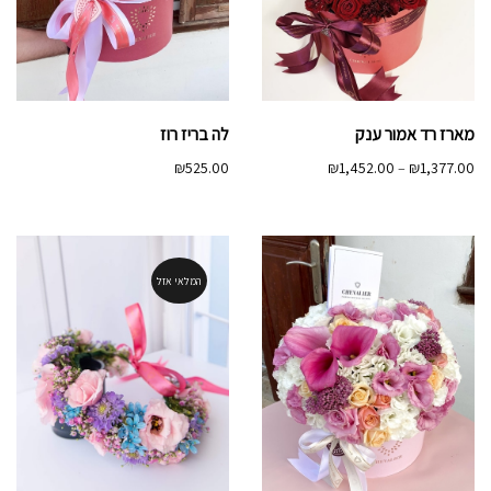
מארז רד אמור ענק
לה בריז רוז
טווח
₪
525.00
₪
1,452.00
–
₪
1,377.00
מחירים:
עד
המלאי אזל