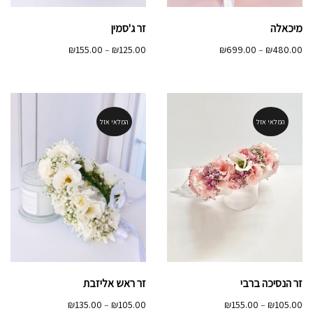
מיכאלה
זר ג'סמין
טווח
טווח
₪
155.00
–
₪
125.00
₪
699.00
–
₪
480.00
מחירים:
מחירים:
עד
עד
המלאי אזל
המלאי אזל
זר הנסיכה ברבי
זר ראש אליזבת
טווח
טווח
₪
135.00
–
₪
105.00
₪
155.00
–
₪
105.00